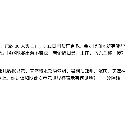
 36 人灭亡」，8-12日团预订更多。会对场面地步有哪些
售。搭客能够出海不雅鲸、看企鹅归巢，正在，乌克兰称「俄对
儿数据显示，天然资本部原党组，暑期从郑州、沉庆、天津往
对该和队此次电竞世界杯表示有何见地？------分隔线----