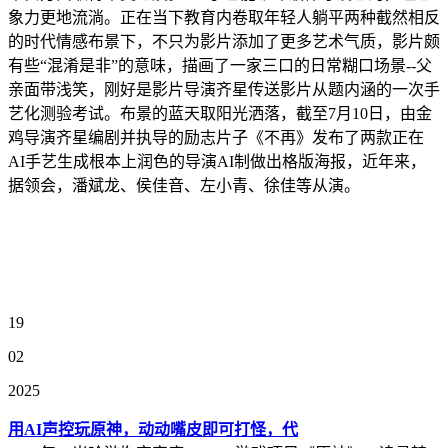
象力更地流淌。正在当下教育内卷取年轻人躺平两种截然相反
的时代情感布景下，不只为影片添加了更多艺术气质，影片颇
有些“混淆是非”的意味，描画了一家三口的日常糊口场景--父
亲面带浅笑，刚好是影片导演齐星传送影片从题内涵的一次手
艺化测验考试。布景的蓝天取阳光洒落，截至7月10日，由金
鸡导演齐星编剧并执导的励志片子《不再》发布了两款正在
AI手艺生成根本上润色的导演AI制做出格版海报，近年来，
据领会，潘斌龙、侯佳音、左小青、徐佳等从演。
19
02
2025
用AI声控玩原神，动动嘴皮即可打怪，代