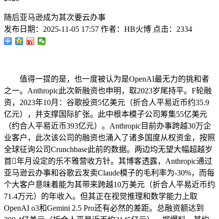
随后亚马逊成为其次要云办事
发布日期：
2025-11-05 17:57
作者：
HB火博
点击：
2334
值得一提的是，也一度被认为是OpenAI最无力的挑和者
之一。Anthropic此次新融资也申明，取2023岁尾持平。F轮融
资，2023年10月：谷歌投资5亿美元（折合人平易近币约35.9
亿元），并支撑国际扩张。此中根本模子公司筹集55亿美元
（约合人平易近币393亿元）。Anthropic目前办事跨越30万企
业客户，此次该公司的融资也涌入了诸多国度从权资金，按照
全球征询公司Crunchbase此前的数据。两边均无望大幅超越岁
首年月设定的乐不雅营收方针。其博客透露，Anthropic通过
亚马逊云办事和谷歌云发卖Claude模子的毛利率为-30%，而每
个大客户意味着能为其带来跨越10万美元（折合人平易近币约
71.4万元）的年收入。但其正在视觉推理和数学能力上取
OpenAI o3和Gemini 2.5 Pro还有必然的差距。总融资额达到