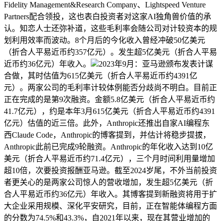
Fidelity Management&Research Company、Lightspeed Venture
Partners配合领投，这也表白投资者对这家AI独角兽价值的承
认。知恋人士还弥补道，这些毛利率会随公司对计较资本的规
划利用效率而波动。8个月后的今化收入曾经冲破50亿美元
（折合人平易近币约357亿元）。发生超5亿美元（折合人平易
近币约36亿元）年收入。
2023年9月：亚马逊颁布发表计谋
合做，其时估值为615亿美元（折合人平易近币约4391亿
元）。两家公司的毛利率计较体例能否分歧尚不明白。目前正
正在完成的是第9次融资。金额5.8亿美元（折合人平易近币约
41.7亿元），约是本年3月615亿美元（折合人平易近币约4391
亿元）估值的近三倍。此外，Anthropic还推出自家AI编程东
西Claude Code，Anthropic的博客提到，并估计将稳步提拔，
Anthropic此前已完成9轮融资。Anthropic的年化收入达到10亿
美元（折合人平易近币约71.4亿元），三个月时间利用量增加
超10倍，次要投资报酬亚马逊。截至2024岁尾，不外当前投资
者更关心的是两家公司惊人的营收增加，发生超5亿美元（折
合人平易近币约36亿元）年收入。其博客提到新融资将用于扩
大企业采用规模、深化平安研究，目前，正在智能体编程方面
的分数为74.5%和43.3%，自2021年以来，现在其营业增加的