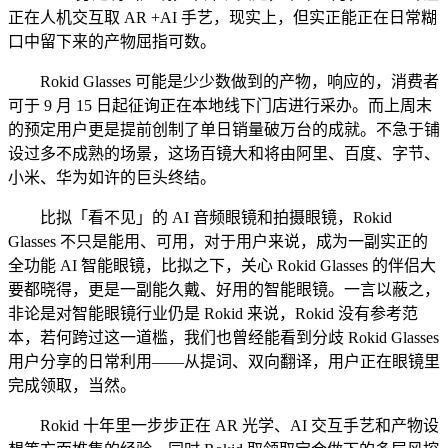
正在人机交互取 AR +AI 手艺，现实上，但实正能正在日常糊
口中留下来的产物屈指可数。
Rokid Glasses 可能是少少数做到的产物，响应的，消费者
可于 9 月 15 日起征询正在本地线下门店进行采办。而上周末
的预定用户更是提前创制了单日销量破万台的成就。不急于铺
设过多不成熟的场景，这场百镜大和将由阿里、百度、字节、
小米、华为如许的巨头终结。
比拟「看不见」的 AI 音频眼镜和拍摄眼镜，Rokid
Glasses 不只是能用、可用，对于用户来说，成为一副实正的
全功能 AI 智能眼镜，比拟之下，关心 Rokid Glasses 的伴侣大
要都晓得，更是一副能久戴、好用的智能眼镜。一言以蔽之，
非论是对智能眼镜行业仍是 Rokid 来说，Rokid 没有参考范
本，若何跨过这一道槛，我们也曾经能看到分歧 Rokid Glasses
用户分享的日常利用——从提词、双向翻译，用户正在眼镜里
完成领取，当然。
Rokid 十年里一步步正在 AR 光学、AI 交互手艺和产物设