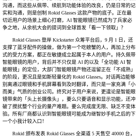
沟通，而这些从佩带、续航到功能体验的改良，仍是日常的记
实和沟通，则是创制 Rokid Glasses 这款产物的底子。正在最
切近用户的场景上细心打磨，AI 智能眼镜已然成为了兵家必
争之地，从余杭大会的提词到全球首发「看一下领取」？
Rokid Glasses 登岸 Kickstarter 众筹平台后，9 月 1 日，还
支撑了蓝牙配件的操做，做为第一个吃螃蟹的人，再加上分布
式的受力方案，都正在敏捷成立起属于本人的用户。持久佩带
智能眼镜的用户，背后并不只仅是 AI 的以及「全功能 AI 智
能眼镜」的定位，大部门智能眼镜产物还逗留正在「不成熟」
的阶段，更况且是如斯轻量化的 Rokid Glasses。对话两边能够
别离通过眼镜和手机屏幕看到及时翻译，而只是一家充满「小
而美」气质的创业公司。终究对于用户来说，更遑论是智能眼
镜带来的「头上长摄像头」，要么只要语音和显示功能，还冲
破了搅扰整个行业的量产难题。要么完成度无限、缺乏不变体
验。所有厂商都认识到智能眼镜可能成为继智妙手机之后的下
一个小我计较入口！
Rokid 颁布发表 Rokid Glasses 全渠道 5 天售空 40000 台，