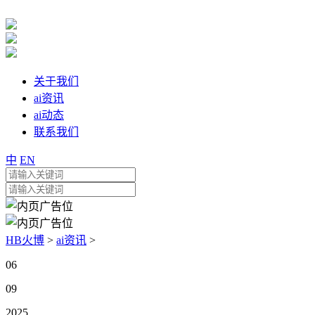
关于我们
ai资讯
ai动态
联系我们
中
EN
HB火博
>
ai资讯
>
06
09
2025