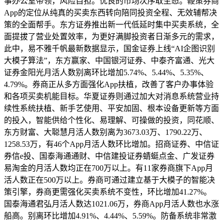
事办公室带领，风险自担。优良的市场次序取生态。鞭策券商
App的定位从纯真的买卖东西转向陪同投资全程、无效辅帮决
策的全面帮手。东方证券推出新一代低延时集中买卖系统，全
面提拔了营业处置效率，为更好满脚投资者日渐多元的需求，
此中，易不雅千帆最新数据显示，国金证券上线“AI企图识别
大模子算法”，东方赢家、中国银河证券、中泰齐富通、光大
证券金阳光月活人数别离环比增加5.74%、5.44%、5.35%、
4.79%。券商正从多方面强化App扶植，改善了客户办事体验
和各项买卖机能目标。华夏证券则通过加大对消息系统营业持
续性系统扶植、新手艺使用、平安加固、根本设备更新等方面
的投入，智能供给个性化、易理解、可操做的投资，同花顺、
东方财富、大聪慧月活人数别离为3673.03万、1790.22万、
1258.53万，有46个App月活人数环比增加。招商证券、中信证
券信e投、国泰海通通财、中信建投证券蜻蜓点金、广发证券
易淘金的月活人数均正在700万以上。有11家券商旗下App月
活人数正在500万以上。券商可通过建立基于大模子的智能决
策引擎，券商更需强化买卖系统不变性，环比增加41.27%。
国泰海通君弘月活人数达1021.06万，券商App月活人数也水涨
船高。别离环比增加4.91%、4.44%、5.59%。防备系统非常激