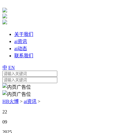
关于我们
ai资讯
ai动态
联系我们
中
EN
HB火博
>
ai资讯
>
22
09
2025