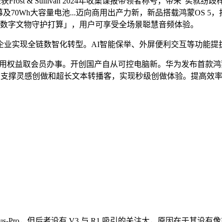
st & Sullivan 2024年收集谍报带领者称号，带来“实就纷歧
70Wh大容量电池...迈向商用出产力新，新品搭载鸿蒙OS 5，打
做推出「数字文物守护打算」，用户可享受全场景聪慧音频体验。
实现全链数智化转型。AI智能保举、外屏便利交互等功能提
使用权益取会员办事。开创国产自从可控电脑新。华为发布首款鸿蒙
支撑灵感创做和超长文本转播客，实现秒级创做体验。提高效率和精
 Janus-Pro，但后者没有 V3 与 R1 吸引的关注大，原因在于其