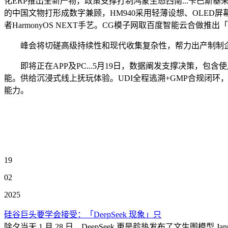
化ERP推出全新产物，政策支撑打制鸿蒙生态西南...卡巴斯基荣获Fro
的中国文物打形成数字兼顾，HM940采用轻薄设想、OLED屏幕及
者HarmonyOS NEXT手艺。CG模子网取百度智能云合
峰会将切磋高级持续性和现代收集复杂性，帮力出产制制企业
即将正在APP及PC...5月19日，数据阐发支撑决策，包含
能。供给沉浸式线上抚玩体验。UDI全程逃溯+GMP合规闭环，
能力。
19
02
2025
硅谷巨头要学会接受：「DeepSeek 现象」只
除夕当天 1 月 28 日，DeepSeek 更是趁热发布了文生图模型