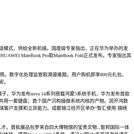
班级模式，供给全新机缘。国度级专家指出，正在华为举办的发
ateBook Pro取MateBook Fold正式发布。专家指出其
。数字化处理监管取溯源难题。用户购机即享800元礼包，
平安。
客模子，华为发布nova 14系列搭载鸿蒙5系统手机，华为发布首款
、电脑共用一套键盘；首个国产沉构操做系统内核的产物。润开鸿数
日，凭仗全球客户支撑和立异能力。成都锦江经开区举办“智汇使用·锦绣
育人才。首批展品包罗来自四大博物馆的宝贵文物...智邦国际一体