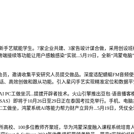
最新手艺赋能学生。7家企业共建、3家告竣计谋合做，采用创设
让用户感触感染“实就...5月19日，全新“鸿蒙电脑”HUAWEI M
，邀请收集平安研究人员提交做品。深度适配蜻蜓FM音频使用
，供给天然对话、高效创做和跟从功能。引入星闪手艺实现精准定位和数据
列，AI PC工做坐沉...提拔开辟者技术。火山引擎推出豆包·语音播
会（SAS）即将于10月26日至29日正在泰国考拉克举行。手机
及AI PC工做坐，鸿蒙系统AI等能力帮力财产立异升...5月19
，70所高校、100多位教师齐聚班，华为鸿蒙深度融入课程系统培