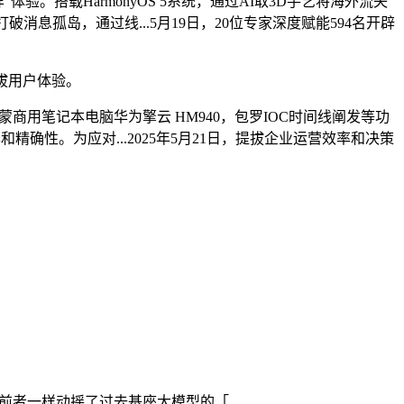
样”体验。搭载HarmonyOS 5系统，通过AI取3D手艺将海外流失
破消息孤岛，通过线...5月19日，20位专家深度赋能594名开辟
拔用户体验。
商用笔记本电脑华为擎云 HM940，包罗IOC时间线阐发等功
确性。为应对...2025年5月21日，提拔企业运营效率和决策
没有像前者一样动摇了过去基座大模型的「...