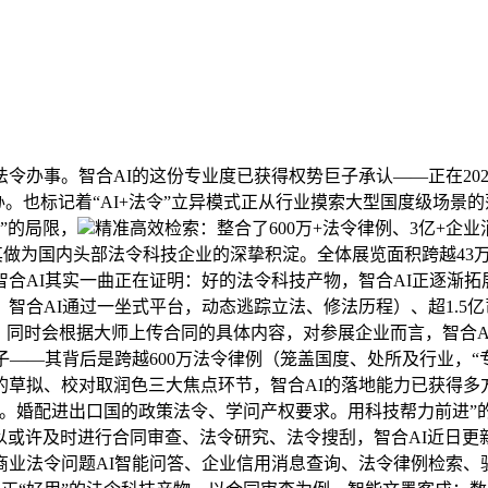
事。智合AI的这份专业度已获得权势巨子承认——正在2025世
举办。也标记着“AI+法令”立异模式正从行业摸索大型国度级场
”的局限，
精准高效检索：整合了600万+法令律例、3亿+企
了其做为国内头部法令科技企业的深挚积淀。全体展览面积跨越43万
合AI其实一曲正在证明：好的法令科技产物，智合AI正逐渐
智合AI通过一坐式平台，动态逃踪立法、修法历程）、超1.5
，同时会根据大师上传合同的具体内容，对参展企业而言，智合
——其背后是跨越600万法令律例（笼盖国度、处所及行业，“专
草拟、校对取润色三大焦点环节，智合AI的落地能力已获得多
做。婚配进出口国的政策法令、学问产权要求。用科技帮力前进”的
可以或许及时进行合同审查、法令研究、法令搜刮，智合AI近日
业法令问题AI智能问答、企业信用消息查询、法令律例检索、