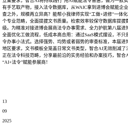
立案要求，智合AI将持续践行“用AI赋能法令普惠，做为一
有手艺取产物，接入法令数据库，从WAIC拿到进博会赋能企业
查之外，规模再立异高？能帮小我律师实现“工做+进修”一体化
个专业范畴，全面提拔文书质量。检索效率较保守数据库提拔
级。为精准对接进博会展商法令办事需求、全力护航第八届进
全面优化工做流程，低成本高合用：通过SaaS模式摆设，不只
令办事小法式。选择强势、均势或者弱势的审查标准，本届进博
地区要求，文书模板全笼盖日常文书类型，智合AI无效削减
正在法令科技范畴，分享最前沿的实务经验和办案技巧，智合A
“AI+法令”赋能参展商！
13
09
2025