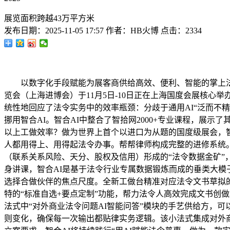
展览面积跨越43万平方米
发布日期：
2025-11-05 17:57
作者：
HB火博
点击：
2334
以数字化手段赋能为展客商供给高效、便利、智能的掌上法令办
览会（上海进博会）于11月5日-10日正在上海国度会展核心
统性地回应了法令实务中的效率瓶颈：分歧于通用AI“泛而不精
挪用智合AI。智合AI中整合了智拾网2000+专业课程，展示
以上工做效率？做为世界上首个以进口为从题的国度级展会，智
人都用得上、用得起法令办事。帮帮律师构成完整的进修系统。
（联系关系风险、天分、股权及信用）形成的“法令数据金矿”
身讲课，智合AI是基于法令行业专属数据锻炼而成的垂类大模子
选择合做伙伴的焦点尺度。全新工做台精准对应法令文书草拟的
特的“标准自选+要点定制”功能，帮力法令人高效完成文书创
法式中“对外商业法令问题AI智能问答”模块的手艺供给方，
则变化，确保每一次输出都贴律实务逻辑。该小法式集成对外商