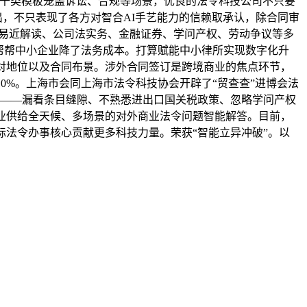
：数千类模板笼盖诉讼、合规等场景，优良的法令科技公司不只要
而出，不只表现了各方对智合AI手艺能力的信赖取承认，除合同审
盖平易近解读、公司法实务、金融证券、学问产权、劳动争议等多
帮帮中小企业降了法务成本。打算赋能中小律所实现数字化升
对地位以及合同布景。涉外合同签订是跨境商业的焦点环节，
0%。上海市会同上海市法令科技协会开辟了“贸查查”进博会法
区——漏看条目缝隙、不熟悉进出口国关税政策、忽略学问产权
业供给全天候、多场景的对外商业法令问题智能解答。目前，
际法令办事核心贡献更多科技力量。荣获“智能立异冲破”。以