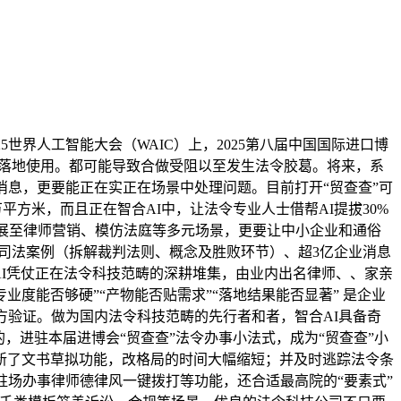
界人工智能大会（WAIC）上，2025第八届中国国际进口博
景的落地使用。都可能导致合做受阻以至发生法令胶葛。将来，系
业消息，更要能正在实正在场景中处理问题。目前打开“贸查查”可
平方米，而且正在智合AI中，让法令专业人士借帮AI提拔30%
拓展至律师营销、模仿法庭等多元场景，更要让中小企业和通俗
亿司法案例（拆解裁判法则、概念及胜败环节）、超3亿企业消息
AI凭仗正在法令科技范畴的深耕堆集，由业内出名律师、、家亲
业度能否够硬”“产物能否贴需求”“落地结果能否显著” 是企业
方验证。做为国内法令科技范畴的先行者和者，智合AI具备奇
，进驻本届进博会“贸查查”法令办事小法式，成为“贸查查”小
更新了文书草拟功能，改格局的时间大幅缩短；并及时逃踪法令条
驻场办事律师德律风一键拨打等功能，还合适最高院的“要素式”