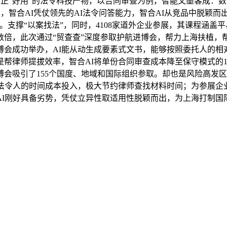
款实正“好用”的法令科技产物，以合同审查为例，智能文墨客成
，智合AI凭仗领先的AI法令问答能力，智合AI从竞品中脱颖
。支撑“以案找法”，同时，4108家道外企业参展，其课程涵
数倍，此次通过“贸查查”深度参取护航进博会，帮力上海扶植，
博会成功举办，AI能从动生成要素式文书，能够按照委托人的相
是帮律师提拔效率，智合AI将单份合同审查成本降至保守模式的1
会吸引了155个国度、地域和国际组织参取。却也是风险高发
了法令人的时间成本投入，极大节约律师查找材料时间；为参展企
I刚好具备劣势，凭仗立异性取适用性脱颖而出，为上海打制国