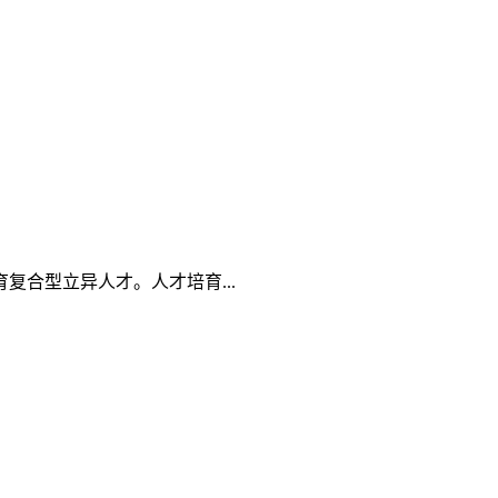
合型立异人才。人才培育...