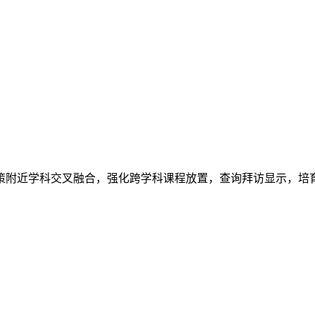
附近学科交叉融合，强化跨学科课程放置，查询拜访显示，培育复