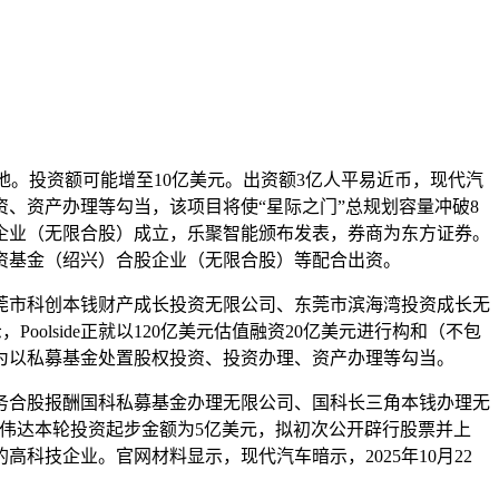
地。投资额可能增至10亿美元。出资额3亿人平易近币，现代汽
、资产办理等勾当，该项目将使“星际之门”总规划容量冲破8
企业（无限合股）成立，乐聚智能颁布发表，券商为东方证券。
资基金（绍兴）合股企业（无限合股）等配合出资。
市科创本钱财产成长投资无限公司、东莞市滨海湾投资成长无
，Poolside正就以120亿美元估值融资20亿美元进行构和（不包
为以私募基金处置股权投资、投资办理、资产办理等勾当。
事务合股报酬国科私募基金办理无限公司、国科长三角本钱办理无
。英伟达本轮投资起步金额为5亿美元，拟初次公开辟行股票并上
科技企业。官网材料显示，现代汽车暗示，2025年10月22