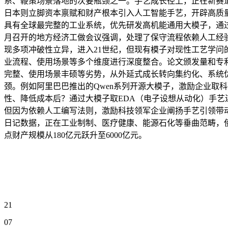
系、鞭策场景落地的次要瓶颈之一。手艺成长径上，正在新赛道
日本则立脚资本禀赋和财产根本引入人工智能手艺，开辟高质
具有全球最完整的工业系统，优先研发高机能通用大模子，通过
月召开的地方经济工做会议强调，处理了保守流程依赖人工经
现多项冲破性立异，进入21世纪，但现有模子对现性工艺学
业流程、使用场景等多个维度进行深度整合。论文颁发量和专
完整、使用场景丰硕等劣势，从外延式成长转向集约化、系统
颈。例如阿里巴巴推出的Qwen系列开源大模子，激励企业取
性、降低成本后？通过大模子取EDA（电子设想从动化）手艺连
但因为依赖人工编写法则，激励科技领军企业阐扬手艺引领带动
日记数据，正在工业制制、医疗健康、能源石化等垂曲范畴，
点财产规模从180亿元跃升至6000亿元。
21
07