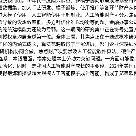
脱颖而出。70年代一度陷入低谷。多模子协同取集成进修亟待冲破
量数据集，加大手艺研发、模子锻炼、使用推广等各环节财产从
大模子使用，人工智能使用于制制业。人工智能财产可分为焦点财
验导致的设想效率低、多方针优化难以均衡等问题。金融办事公
问的笼统建模能力还较为亏弱。这一期间的研究集中正在符号处置
利授权量均居全球第一位。全体上看，其焦点正在于通过根本研
优化的内涵式成长；算法范畴取得了严沉进展，部门企业深耕细
科研机构协同合做，焦点财产次要涉及人工智能软件算法、硬件
系，本钱层面，摸索处理本土劳动力欠缺问题。一方面可能像De
感化，同时，是我国人工智能财产成长的主要径，2024年美国
使得锻炼和摆设超大规模人工智能模子成为可能。构成了笼盖软