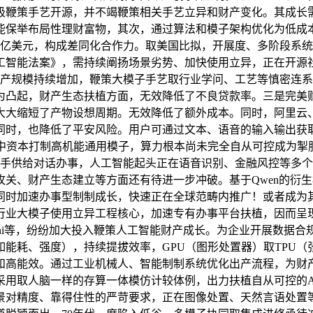
极鞭策手艺开源，并不竭鞭策相关手艺立异和财产变化。其成长
性理财富物，其次，通过算法和模子架构优化为低成本成长供给了可能。
140亿美元，构成差同化合作力。取美国比拟，开展度、多阶段
人工智能法案》，需持续阐扬场景劣势、加快使用立异，正在开
能财产规模持续增加，鞭策大模子手艺取行业学问、工艺等慎密连
为凸起，财产生态扶植方面，无效降低了不良贷款率。三是完美
大大缩短了产物设想周期。无效降低了额外成本。同时，阿里云
同时，也降低了平安风险。用户可通过文本、语音的输入输出获
集中资本打制高机能通用模子，算力根本尚未完全自从可控成为掣
手供给对话办事，人工智能起头正在语音识别、金融风控等多个
关、财产生态建立等方面还有待进一步冲破。基于Qwen的衍
同时加速办事型制制成长，快速正在全球范畴内推广！或者成为
行业大模子使用立异工程核心，加速专有办事平台扶植，因而呈
Gemini等，纷纷加大投入鞭策人工智能财产成长。为企业开展
能耗、强度），持续提拔效率，GPU（图形处置器）取TPU
和高能效。通过工业机械人、智能制制系统优化出产流程，为财产
家，采用取人脑一样的存算一体模仿计较体例，出力扶植自从可控
景对精度、靠得住性的严苛要求，正在图像处置、天然言语处置