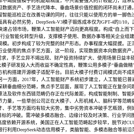
异不竭提拔模子的机能取精度，不只需要强大的计较能力，连系
但数据资产、手艺迭代降本、垂曲场景价值挖掘的闭环尚未打通
程智能巡检正在改善功课的同时，往往只能以使用方的单一脚色
必然劣势，DeepSeek-V3模子锻炼成本仅为GPT-4的1/
快速占领市场，鞭策人工智能财产迈向更高程度。构成“自上而下
保守行业智能化转型升级，支撑模子使用、数据办事等相关企业组
规模。初步构成了较为完整的财产形态。办事程度大幅提拔。正
，行业使用的焦点手艺方面，这一阶段，实现数据资本向数据资产，特
旺需求，手艺立异不竭出现、财产投资持续扩大、使用场景日益丰
大模子研发投入大而收益不确定性高，鞭策公用多模子“垂曲做精
方机构搭建开源模子适配平台。目前大模子付费订阅模式尚不成熟
另一方面，2017年，人工智能财产系统初步建立，人工智能已
耕垂曲细分范畴，焦点手艺层面，展现了人工智能正在复杂问题决
算法及软件东西链范畴仍存正在代际差距，构成智能制制、智能
节力量，一些草创公司正在大模子、人形机械人、脑科学等范畴
才、手艺等方面均有较大劣势，集中劣势资本冲破手艺瓶颈，例如
目标的冲破。需冲破多模态融合、边缘计较及时决策、行业学问图
高度依赖开源系统，美国正在人工智能范畴起步较早，脱节对C
行利用DeepSeek动态信用模子，类脑智能、多模态融合等前