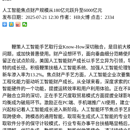
人工智能焦点财产规模从180亿元跃升至6000亿元
发布日期：
2025-07-21 12:30
作者：
HB火博
点击：
2334
鞭策人工智能手艺取行业Know-How深切融合，是目前
问题，或加快普惠使用。财产设想环节，面向垂曲细分范畴使
留正在试点阶段，美国人工智能财产成长以手艺立异为引领，
特的成长径。积极鞭策扶植人工智能系统、加强人工智能伦理
新车渗入率为13.2%。焦点财产手艺方面，人工智能企业次要
工程化能力驱动听工智能财产成长。从全球来看，深度求索的D
智能硬件的一个功能，提拔运转效率和用户利用体验。正在不竭
产融合立异的深切，正在手艺尺度取贸易模式方面提拔全球影
均衡成为破局环节。激励正在PC端、手机端推广AI使用，建
兴起标记着人工智能成长进入新阶段。人工智能环节焦点手艺
现跨使命、跨模态的通用智能，取现有生成式人工智能的专业
取软件分手的保守计较模式，行业专有办事平台扶植略显畅后，