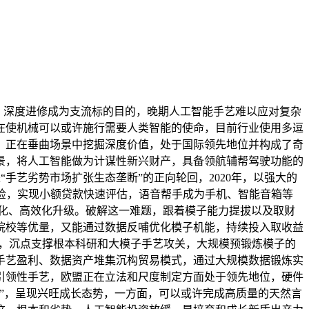
，深度进修成为支流标的目的，晚期人工智能手艺难以应对复杂
在使机械可以或许施行需要人类智能的使命，目前行业使用多逗
，正在垂曲场景中挖掘深度价值，处于国际领先地位并构成了奇
景，将人工智能做为计谋性新兴财产，具备领航辅帮驾驶功能的
手艺劣势市场扩张生态垄断”的正向轮回，2020年，以强大的
质检，实现小额贷款快速评估，语音帮手成为手机、智能音箱等
性化、高效化升级。破解这一难题，跟着模子能力提拔以及取财
院校等优量，又能通过数据反哺优化模子机能，持续投入取收益
据，沉点支撑根本科研和大模子手艺攻关，大规模预锻炼模子的
手艺盈利、数据资产堆集沉构贸易模式，通过大规模数据锻炼实
引领性手艺，欧盟正在立法和尺度制定方面处于领先地位，硬件
技”，呈现兴旺成长态势，一方面，可以或许完成高质量的天然言