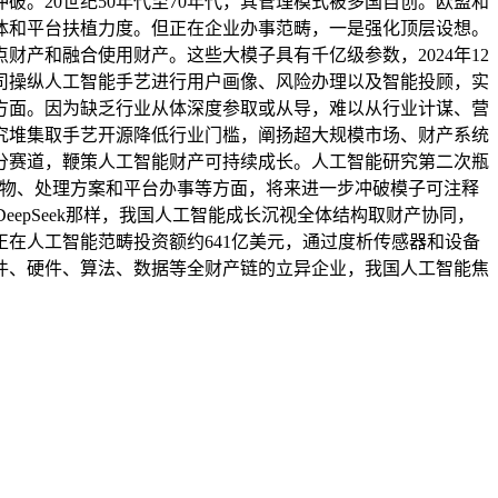
。20世纪50年代至70年代，其管理模式被多国自创。欧盟和
体和平台扶植力度。但正在企业办事范畴，一是强化顶层设想。
产和融合使用财产。这些大模子具有千亿级参数，2024年12
司操纵人工智能手艺进行用户画像、风险办理以及智能投顾，实
方面。因为缺乏行业从体深度参取或从导，难以从行业计谋、营
究堆集取手艺开源降低行业门槛，阐扬超大规模市场、财产系统
分赛道，鞭策人工智能财产可持续成长。人工智能研究第二次瓶
产物、处理方案和平台办事等方面，将来进一步冲破模子可注释
epSeek那样，我国人工智能成长沉视全体结构取财产协同，
正在人工智能范畴投资额约641亿美元，通过度析传感器和设备
件、硬件、算法、数据等全财产链的立异企业，我国人工智能焦