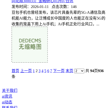
同花顺300033）金融研心01月07日讯
发布时间：2026-01-11 点击次数：146
豆包手机也曾经发布，该芯片具备先辈的5G-A通信及高
机能AI能力，让泛博成长中国度的人也能正在没有5G的
收集的笼盖下用上Ai手机；Ai手机正处行业风口，...
首页
上一页
1
2
3
4
5
6
7
下一页
末页
共
94
页
936
条
关于我们
ai资讯
ai动态
联系我们