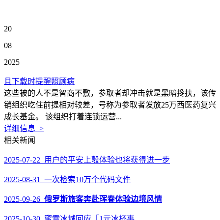
20
08
2025
且下载时提醒照顾病
这些被的人不是智商不敷，参取者却冲击就是黑暗搀扶，该传
销组织吃住前提相对较差，号称为参取者发放25万西医药复兴
成长基金。 该组织打着连锁运营...
详细信息 >
相关新闻
2025-07-22 用户的平安上彀体验也将获得进一步
2025-08-31 一次检索10万个代码文件
2025-09-26
俄罗斯旅客奔赴珲春体验边境风情
2025-10-30 蜜雪冰城回应「1元冰杯事