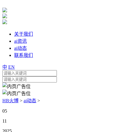
关于我们
ai资讯
ai动态
联系我们
中
EN
HB火博
>
ai动态
>
05
11
2025