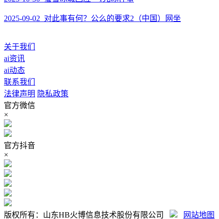
2025-09-02 对此事有何？公么的要求2（中国）网坐
关于我们
ai资讯
ai动态
联系我们
法律声明
隐私政策
官方微信
×
官方抖音
×
版权所有：山东HB火博信息技术股份有限公司
网站地图